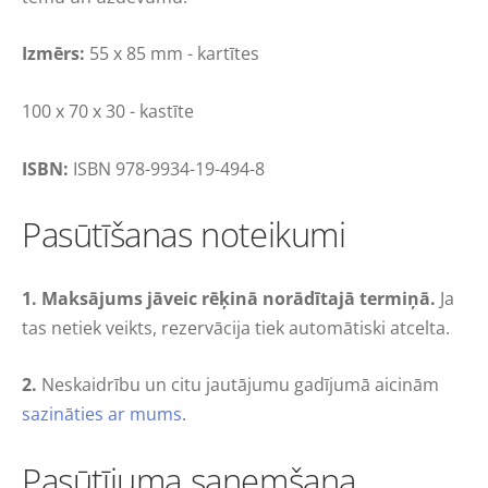
Izmērs:
55 x 85 mm - kartītes
100 x 70 x 30 - kastīte
ISBN:
ISBN
978-9934-19-494-8
Pasūtīšanas noteikumi
1. Maksājums jāveic rēķinā norādītajā termiņā
.
Ja
tas netiek veikts, rezervācija tiek automātiski atcelta.
2.
Neskaidrību un citu jautājumu gadījumā aicinām
sazināties ar mums
.
Pasūtījuma saņemšana