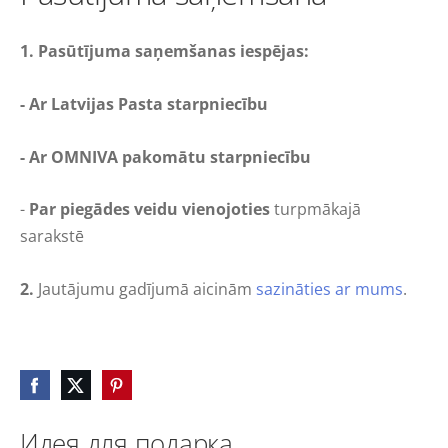
1.
Pasūtījuma
saņemšanas iespējas:
-
Ar Latvijas Pasta starpniecību
- Ar OMNIVA pakomātu starpniecību
-
Par piegādes veidu vienojoties
turpmākajā
sarakstē
2.
Jautājumu gadījumā aicinām
sazināties ar mums
.
Идея для подарка