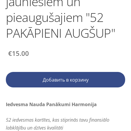
jauniešiem un
pieaugušajiem "52
PAKĀPIENI AUGŠUP"
€15.00
Добавить в корзину
Iedvesma Nauda Panākumi Harmonija
52 iedvesmas kartītes, kas stiprinās tavu finansiālo
labklājību un dzīves kvalitāti