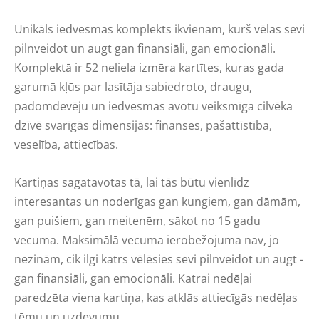
Unikāls iedvesmas komplekts ikvienam, kurš vēlas sevi
pilnveidot un augt gan finansiāli, gan emocionāli.
Komplektā ir 52 neliela izmēra kartītes, kuras gada
garumā kļūs par lasītāja sabiedroto, draugu,
padomdevēju un iedvesmas avotu veiksmīga cilvēka
dzīvē svarīgās dimensijās: finanses, pašattīstība,
veselība, attiecības.
Kartiņas sagatavotas tā, lai tās būtu vienlīdz
interesantas un noderīgas gan kungiem, gan dāmām,
gan puišiem, gan meitenēm, sākot no 15 gadu
vecuma. Maksimālā vecuma ierobežojuma nav, jo
nezinām, cik ilgi katrs vēlēsies sevi pilnveidot un augt -
gan finansiāli, gan emocionāli. Katrai nedēļai
paredzēta viena kartiņa, kas atklās attiecīgās nedēļas
tēmu un uzdevumu.