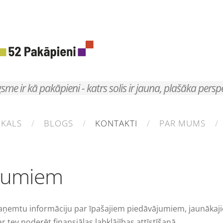
sme ir kā pakāpieni - katrs solis ir jauna, plašāka persp
IKALS
BLOGS
KONTAKTI
PAR MUMS
unumiem
i saņemtu informāciju par īpašajiem piedāvājumiem, jaunāk
tev noderēt finansiālas labklājības attīstīšanā
.