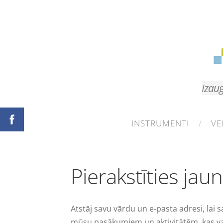
Izaug
INSTRUMENTI
VE
Pierakstīties ja
Atstāj savu vārdu un e-pasta adresi, la
mūsu pasākumiem un aktivitātēm, kas var 