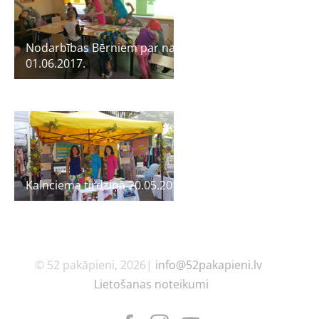
Nodarbības Bērniem par naudu radošajā Teelpā
01.06.2017.
Kalnciema tirdziņā 20.05.2017.
© 52 pakāpieni, 2026|
info@52pakapieni.lv
Lietošanas noteikumi