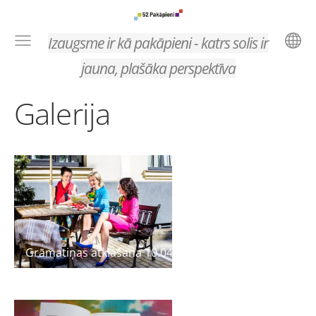
Izaugsme ir kā pakāpieni - katrs solis ir
jauna, plašāka perspektīva
Galerija
Grāmatiņas atklāšana 10.04.2017.