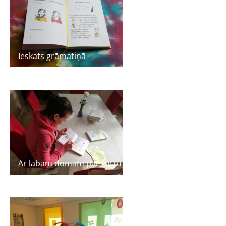
Ieskats grāmatiņā
Ar labām domām par katru lasītāju