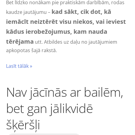
Bet līdzko nonākam pie praktiskām darbībām, rodas
kad sākt, cik dot, kā
kaudze jautājumu –
iemācīt neiztērēt visu niekos, vai ieviest
kādus ierobežojumus, kam nauda
tērējama
utt. Atbildes uz daļu no jautājumiem
apkopotas šajā rakstā.
Lasīt tālāk »
Nav jācīnās ar bailēm,
bet gan jālikvidē
šķēršļi