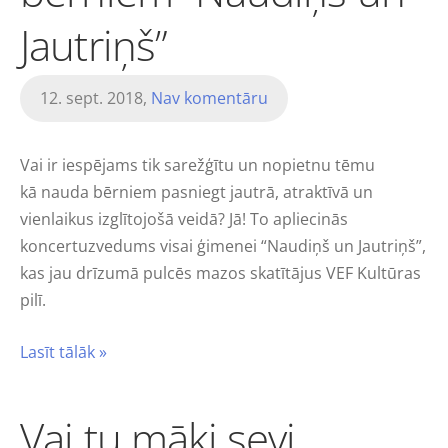
Jautriņš”
12. sept. 2018,
Nav komentāru
Vai ir iespējams tik sarežģītu un nopietnu tēmu
kā nauda bērniem pasniegt jautrā, atraktīvā un
vienlaikus izglītojošā veidā? Jā! To apliecinās
koncertuzvedums visai ģimenei “Naudiņš un Jautriņš”,
kas jau drīzumā pulcēs mazos skatītājus VEF Kultūras
pilī.
Lasīt tālāk »
Vai tu māki sevi