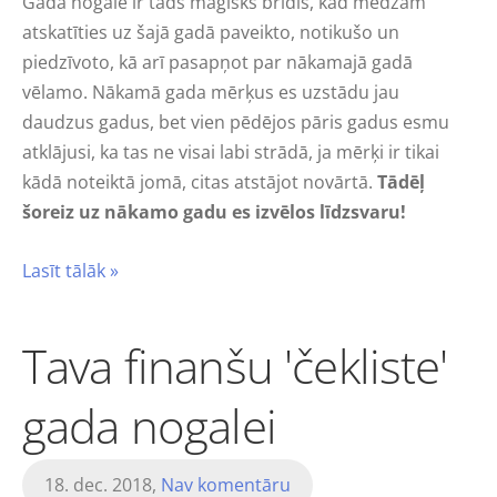
Gada nogale ir tāds maģisks brīdis, kad mēdzam
atskatīties uz šajā gadā paveikto, notikušo un
piedzīvoto, kā arī pasapņot par nākamajā gadā
vēlamo. Nākamā gada mērķus es uzstādu jau
daudzus gadus, bet vien pēdējos pāris gadus esmu
atklājusi, ka tas ne visai labi strādā, ja mērķi ir tikai
kādā noteiktā jomā, citas atstājot novārtā.
Tādēļ
šoreiz uz nākamo gadu es izvēlos līdzsvaru!
Lasīt tālāk »
Tava finanšu 'čekliste'
gada nogalei
18. dec. 2018,
Nav komentāru