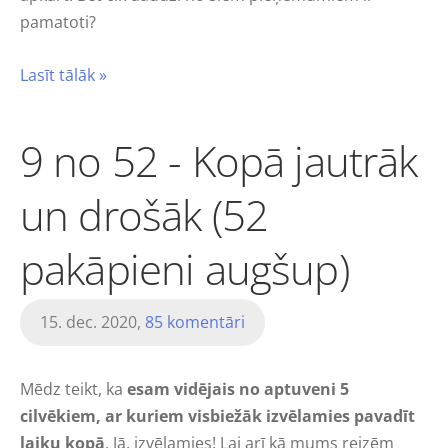
pamatoti?
Lasīt tālāk »
9 no 52 - Kopā jautrāk
un drošāk (52
pakāpieni augšup)
15. dec. 2020,
85 komentāri
Mēdz teikt, ka
esam vidējais no aptuveni 5
cilvēkiem, ar kuriem visbiežāk izvēlamies pavadīt
laiku kopā
. Jā, izvēlamies! Lai arī kā mums reizēm