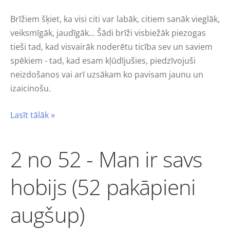
Brīžiem šķiet, ka visi citi var labāk, citiem sanāk vieglāk,
veiksmīgāk, jaudīgāk… Šādi brīži visbiežāk piezogas
tieši tad, kad visvairāk noderētu ticība sev un saviem
spēkiem - tad, kad esam kļūdījušies, piedzīvojuši
neizdošanos vai arī uzsākam ko pavisam jaunu un
izaicinošu.
Lasīt tālāk »
2 no 52 - Man ir savs
hobijs (52 pakāpieni
augšup)