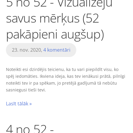
5 no 52 - Vizualizēju
savus mērķus (52
pakāpieni augšup)
23. nov. 2020,
4 komentāri
Noteikti esi dzirdējis teicienu, ka tu vari piepildīt visu, ko
spēj iedomāties. Ikviena ideja, kas tev ienākusi prātā, pilnīgi
noteikti tev ir pa spēkam, jo pretējā gadījumā tā nebūtu
sasniegusi tieši tevi.
Lasīt tālāk »
4 no 52 -