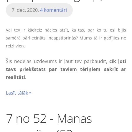
7. dec. 2020,
4 komentāri
Vai tev ir kādreiz nācies atzīt, ka tas, par ko tu esi bijis
samērā pārliecināts, neapstiprinās? Mums tā ir gadījies ne
reizi vien.
Šīs nedēļas uzdevums ir ļaut tev pārbaudīt,
cik ļoti
tavs priekšstats par taviem tēriņiem sakrīt ar
realitāti
.
Lasīt tālāk »
7 no 52 - Manas