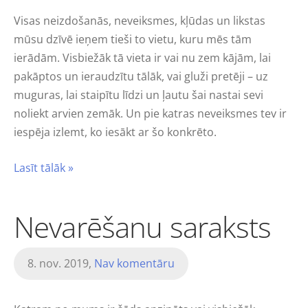
Visas neizdošanās, neveiksmes, kļūdas un likstas
mūsu dzīvē ieņem tieši to vietu, kuru mēs tām
ierādām. Visbiežāk tā vieta ir vai nu zem kājām, lai
pakāptos un ieraudzītu tālāk, vai gluži pretēji – uz
muguras, lai staipītu līdzi un ļautu šai nastai sevi
noliekt arvien zemāk. Un pie katras neveiksmes tev ir
iespēja izlemt, ko iesākt ar šo konkrēto.
Lasīt tālāk »
Nevarēšanu saraksts
8. nov. 2019,
Nav komentāru