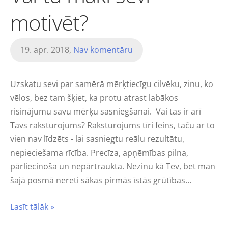
motivēt?
19. apr. 2018,
Nav komentāru
Uzskatu sevi par samērā mērķtiecīgu cilvēku, zinu, ko
vēlos, bez tam šķiet, ka protu atrast labākos
risinājumu savu mērķu sasniegšanai. Vai tas ir arī
Tavs raksturojums? Raksturojums tīri feins, taču ar to
vien nav līdzēts - lai sasniegtu reālu rezultātu,
nepieciešama rīcība. Precīza, apņēmības pilna,
pārliecinoša un nepārtraukta. Nezinu kā Tev, bet man
šajā posmā nereti sākas pirmās īstās grūtības...
Lasīt tālāk »