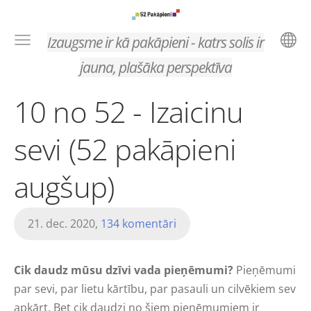
Izaugsme ir kā pakāpieni - katrs solis ir
jauna, plašāka perspektīva
10 no 52 - Izaicinu
sevi (52 pakāpieni
augšup)
21. dec. 2020,
134 komentāri
Cik daudz mūsu dzīvi vada pieņēmumi?
Pieņēmumi
par sevi, par lietu kārtību, par pasauli un cilvēkiem sev
apkārt. Bet cik daudzi no šiem pieņēmumiem ir