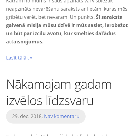
Katram no mums ir šāds apzināts vai visbiežāk
neapzināts nevarēšanu saraksts ar lietām, kuras mēs
gribētu varēt, bet nevaram. Un punkts.
Šī saraksta
galvenā misija mūsu dzīvē ir mūs sasiet, ierobežot
un būt par izcilu avotu, kur smelties dažādus
attaisnojumus.
Lasīt tālāk »
Nākamajam gadam
izvēlos līdzsvaru
29. dec. 2018,
Nav komentāru