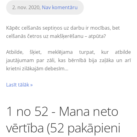
2. nov. 2020,
Nav komentāru
Kāpēc celšanās septiņos uz darbu ir mocības, bet
celšanās četros uz makšķerēšanu – atpūta?
Atbilde, šķiet, meklējama turpat, kur atbilde
jautājumam par zāli, kas bērnībā bija zaļāka un arī
krietni zilākajām debesīm…
Lasīt tālāk »
1 no 52 - Mana neto
vērtība (52 pakāpieni