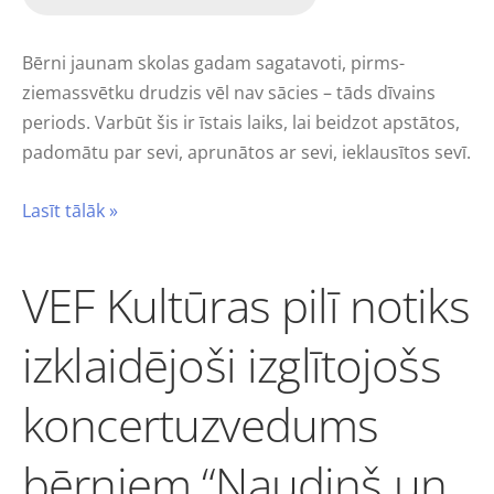
Bērni jaunam skolas gadam sagatavoti, pirms-
ziemassvētku drudzis vēl nav sācies – tāds dīvains
periods. Varbūt šis ir īstais laiks, lai beidzot apstātos,
padomātu par sevi, aprunātos ar sevi, ieklausītos sevī.
Lasīt tālāk »
VEF Kultūras pilī notiks
izklaidējoši izglītojošs
koncertuzvedums
bērniem “Naudiņš un