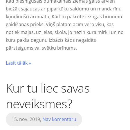
Kad piesnigušais dūmakainais ziemas gaiss arvien
biežāk sajaucas ar piparkūku saldumu un mandarīnu
kņudinošo aromātu, Kārlim pakrūtē iezogas brīnumu
gaidīšanas prieks. Viņš platām acīm vēro visu, kas
notiek mājās, uz ielas, skolā, jo nezin kurā mirklī un no
kura pakša degunu izbāzīs kāds negaidīts
pārsteigums vai svētku brīnums.
Lasīt tālāk »
Kur tu liec savas
neveiksmes?
15. nov. 2019,
Nav komentāru