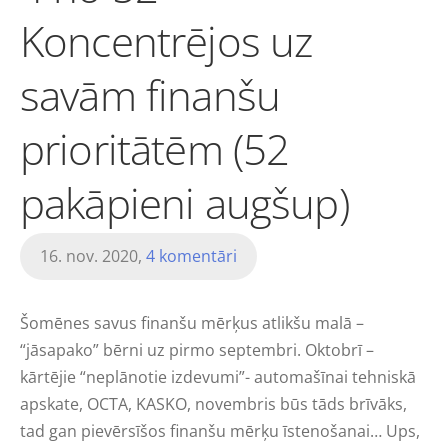
Koncentrējos uz
savām finanšu
prioritātēm (52
pakāpieni augšup)
16. nov. 2020,
4 komentāri
Šomēnes savus finanšu mērķus atlikšu malā –
“jāsapako” bērni uz pirmo septembri. Oktobrī –
kārtējie “neplānotie izdevumi”- automašīnai tehniskā
apskate, OCTA, KASKO, novembris būs tāds brīvāks,
tad gan pievērsīšos finanšu mērķu īstenošanai… Ups,