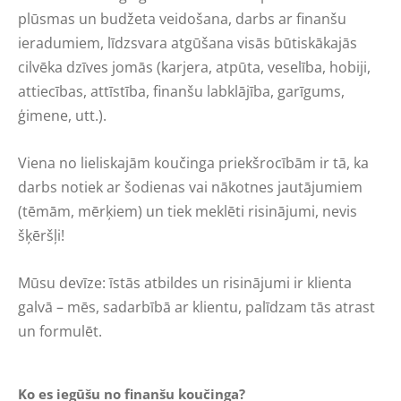
plūsmas un budžeta veidošana, darbs ar finanšu
ieradumiem, līdzsvara atgūšana visās būtiskākajās
cilvēka dzīves jomās (karjera, atpūta, veselība, hobiji,
attiecības, attīstība, finanšu labklājība, garīgums,
ģimene, utt.).
Viena no lieliskajām koučinga priekšrocībām ir tā, ka
darbs notiek ar šodienas vai nākotnes jautājumiem
(tēmām, mērķiem) un tiek meklēti risinājumi, nevis
šķēršļi!
Mūsu devīze: īstās atbildes un risinājumi ir klienta
galvā – mēs, sadarbībā ar klientu, palīdzam tās atrast
un formulēt.
Ko es iegūšu no finanšu koučinga?