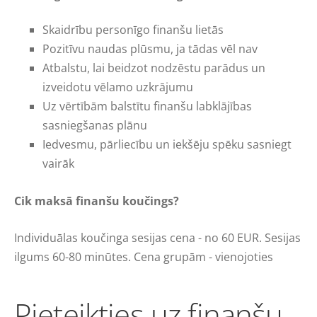
Skaidrību personīgo finanšu lietās
Pozitīvu naudas plūsmu, ja tādas vēl nav
Atbalstu, lai beidzot nodzēstu parādus un
izveidotu vēlamo uzkrājumu
Uz vērtībām balstītu finanšu labklājības
sasniegšanas plānu
Iedvesmu, pārliecību un iekšēju spēku sasniegt
vairāk
Cik maksā finanšu koučings?
Individuālas koučinga sesijas cena - no 60 EUR. Sesijas
ilgums 60-80 minūtes. Cena grupām - vienojoties
Pieteikties uz finanšu