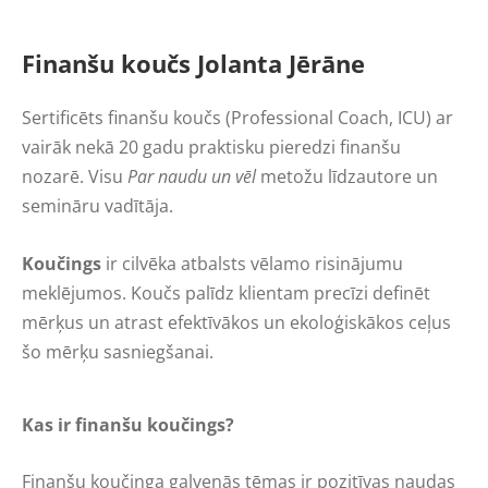
Finanšu koučs Jolanta Jērāne
Sertificēts finanšu koučs (Professional Coach, ICU) ar
vairāk nekā 20 gadu praktisku pieredzi finanšu
nozarē. Visu
Par naudu un vēl
metožu līdzautore un
semināru vadītāja.
Koučings
ir cilvēka atbalsts vēlamo risinājumu
meklējumos. Koučs palīdz klientam precīzi definēt
mērķus un atrast efektīvākos un ekoloģiskākos ceļus
šo mērķu sasniegšanai.
Kas ir finanšu koučings?
Finanšu koučinga galvenās tēmas ir pozitīvas naudas