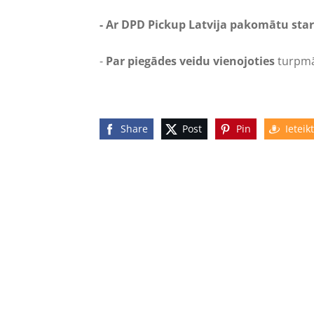
- Ar DPD Pickup Latvija pakomātu sta
-
Par piegādes veidu vienojoties
turpmā
Share
Post
Pin
Ieteikt