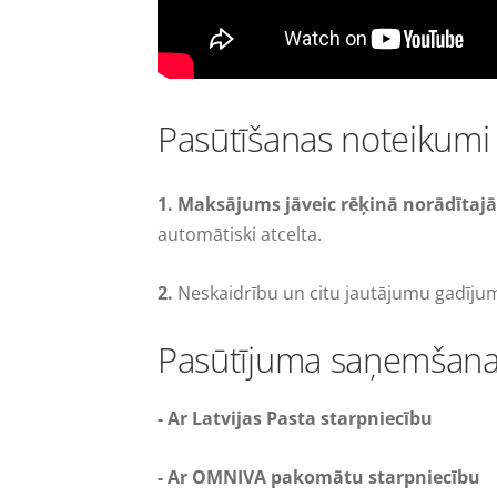
Pasūtīšanas noteikumi
1. Maksājums jāveic rēķinā norādītaj
automātiski atcelta.
2.
Neskaidrību un citu jautājumu gadīj
Pasūtījuma saņemšan
-
Ar Latvijas Pasta starpniecību
- Ar OMNIVA pakomātu starpniecību