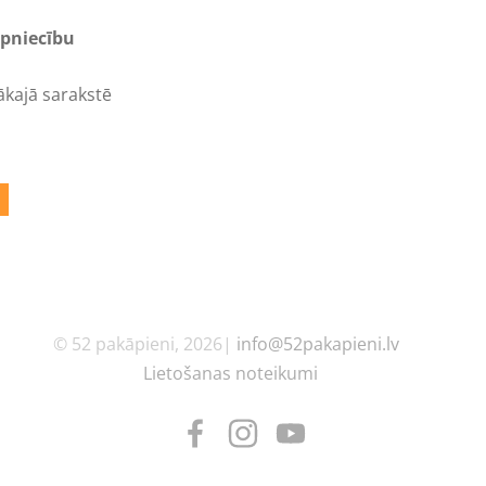
rpniecību
kajā sarakstē
© 52 pakāpieni, 2026|
info@52pakapieni.lv
Lietošanas noteikumi