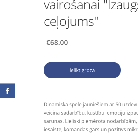
vairošanai "Izau
ceļojums"
€68.00
Ielikt grozā
Dinamiska spēle jauniešiem ar 50 uzdev
veicina sadarbību, kustību, emociju izpa
sarunas. Lieliski piemērota nodarbībām, 
iesaiste, komandas gars un pozitīvs mikr