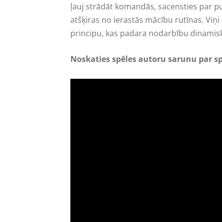
ļauj strādāt komandās, sacensties par pun
atšķiras no ierastās mācību rutīnas. Viņi 
principu, kas padara nodarbību dinamis
Noskaties spēles autoru sarunu par sp