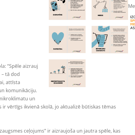
Me
a: “Spēle aizrauj
 – tā dod
i, attīsta
un komunikāciju.
 mikroklimatu un
s ir vērtīgs ikvienā skolā, jo aktualizē būtiskas tēmas
“Izaugsmes ceļojums” ir aizraujoša un jautra spēle, kas