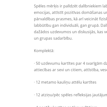
Spēles mērķis ir palīdzēt dalībniekiem la
emocijas, attīstīt pozitīvas domāšanas u
pārvaldības prasmes, kā arī veicināt fiz
labbūtību gan individuāli, gan grupā. Dal
dažādos uzdevumos un diskusijās, kas ve
un grupas sadarbību.
Komplektā:
· 50 uzdevumu kartītes par 4 svarīgām d
attiecības ar sevi un citiem, attīstība, ve
·
12 metamo kauliņu attēlu kartītes
·
12 atziņu/pēc spēles refleksijas jautāju