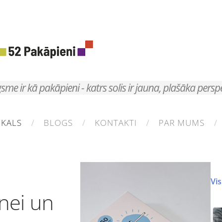
sme ir kā pakāpieni - katrs solis ir jauna, plašāka persp
IKALS
BLOGS
KONTAKTI
PAR MUMS
Vis
tnei un