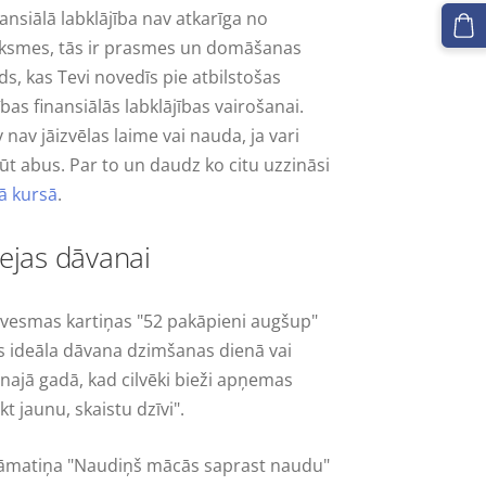
ansiālā labklājība nav atkarīga no
iksmes, tās ir prasmes un domāšanas
ds, kas Tevi novedīs pie atbilstošas
ības finansiālās labklājības vairošanai.
 nav jāizvēlas laime vai nauda, ja vari
ūt abus. Par to un daudz ko citu uzzināsi
jā kursā
.
dejas dāvanai
dvesmas kartiņas "52 pakāpieni augšup"
s ideāla dāvana dzimšanas dienā vai
najā gadā, kad cilvēki bieži apņemas
kt jaunu, skaistu dzīvi".
āmatiņa "Naudiņš mācās saprast naudu"