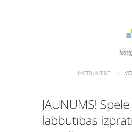
Izaug
INSTRUMENTI
VE
JAUNUMS! Spēle
labbūtības izpra