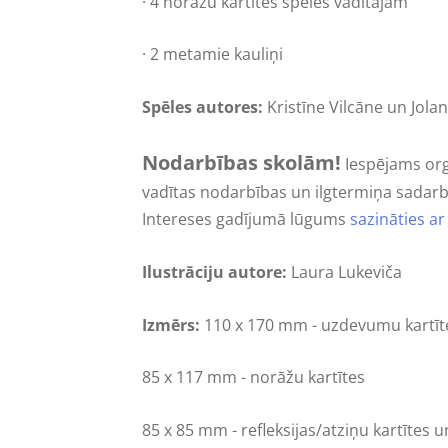
·
4 norāžu kartītes spēles vadītājam
·
2 metamie kauliņi
Spēles autores:
Kristīne Vilcāne un Jola
Nodarbības skolām!
Iespējams org
vadītas nodarbības un ilgtermiņa sadarb
Intereses gadījumā lūgums
sazināties a
Ilustrāciju autore:
Laura Lukeviča
Izmērs:
110 x 170 mm - uzdevumu kartī
85 x 117 mm - norāžu kartītes
85 x 85 mm - refleksijas/atziņu kartītes