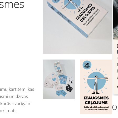
gsmes
umu kartītēm, kas
usmi un dzīvas
kurās svarīga ir
O
oklimats.