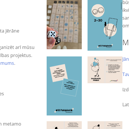
bū
ik
sa
om
nta Jērāne
M
anizēt arī mūsu
ības projektus.
Jā
r mums
.
Ta
Iz
tes
Lat
 un metamo