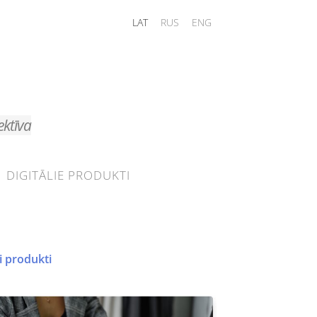
LAT
RUS
ENG
ektīva
DIGITĀLIE PRODUKTI
i produkti