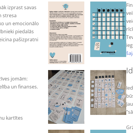
Fin
bāk izprast savas
ve
n stresa
vei
isko un emocionālo
rīc
ībnieki piedalās
Tev
icina pašizpratni
ieg
ša
I
zīves jomām:
selība un finanses.
Ie
bū
Jau
"sā
mu kartītes
Gr