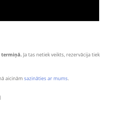
ā termiņā
.
Ja tas netiek veikts, rezervācija tiek
umā aicinām
sazināties ar mums
.
a