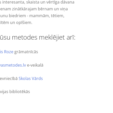
s interesanta, skaista un vērtīga dāvana
vienam zinātkārajam bērnam un viņa
runu biedriem - mammām, tētiem,
ītēm un opīšiem.
ūsu metodes meklējiet arī:
nis Roze
grāmatnīcās
vasmetodes.lv
e-veikalā
devniecībā
Skolas Vārds
vijas bibliotēkās