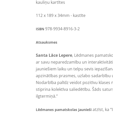
kauliņu kartītes
112 x 189 x 34mm
- kastīte
978-9934-8916-3-2
ISBN
Atsauksmes
Santa Lāce Lepere
, Lēdmanes pamatskol
ar savu neparedzamību un interaktivitāti
jauniešiem laiku un telpu sevis iepazīšana
apzinātības prasmes, uzlabo sadarbību 
Nodarbība palīdz veidot pozitīvu klases
stiprina kolektīva saliedētību. Šāds satur
ilgtermiņā.”
atzīst, ka 
Lēdmanes pamatskolas jaunieši