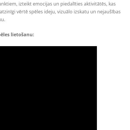
ktiem, izteikt emocijas un piedalīties aktivitātēs, kas
atzinīgi vērtē spēles ideju, vizuālo izskatu un nejaušības
ku.
ēles lietošanu: