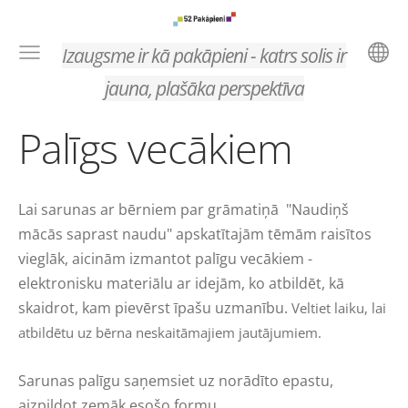
Izaugsme ir kā pakāpieni - katrs solis ir
jauna, plašāka perspektīva
Palīgs vecākiem
Lai sarunas ar bērniem par grāmatiņā "Naudiņš
mācās saprast naudu" apskatītajām tēmām raisītos
vieglāk, aicinām izmantot palīgu vecākiem -
elektronisku materiālu ar idejām, ko atbildēt, kā
skaidrot, kam pievērst īpašu uzmanību.
Veltiet laiku, lai
atbildētu uz bērna neskaitāmajiem jautājumiem.
Sarunas palīgu saņemsiet uz norādīto epastu,
aizpildot zemāk esošo formu.