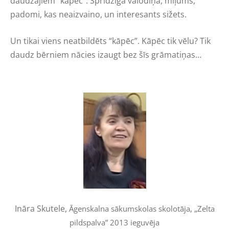
daudzajiem “kāpēc”. Spridzīga valodiņa, mīļums,
padomi, kas neaizvaino, un interesants sižets.
Un tikai viens neatbildēts “kāpēc”. Kāpēc tik vēlu? Tik
daudz bērniem nācies izaugt bez šīs grāmatiņas…
Ināra Skutele,
Āgenskalna sākumskolas skolotāja,
„Zelta
pildspalva” 2013 ieguvēja