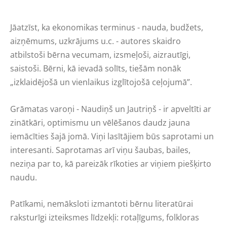
Jāatzīst, ka ekonomikas terminus - nauda, budžets,
aizņēmums, uzkrājums u.c. - autores skaidro
atbilstoši bērna vecumam, izsmeļoši, aizrautīgi,
saistoši. Bērni, kā ievadā solīts, tiešām nonāk
„izklaidējošā un vienlaikus izglītojošā ceļojumā”.
Grāmatas varoņi - Naudiņš un Jautriņš - ir apveltīti ar
zinātkāri, optimismu un vēlēšanos daudz jauna
iemācīties šajā jomā. Viņi lasītājiem būs saprotami un
interesanti. Saprotamas arī viņu šaubas, bailes,
neziņa par to, kā pareizāk rīkoties ar viņiem piešķirto
naudu.
Patīkami, nemāksloti izmantoti bērnu literatūrai
raksturīgi izteiksmes līdzekļi: rotaļīgums, folkloras