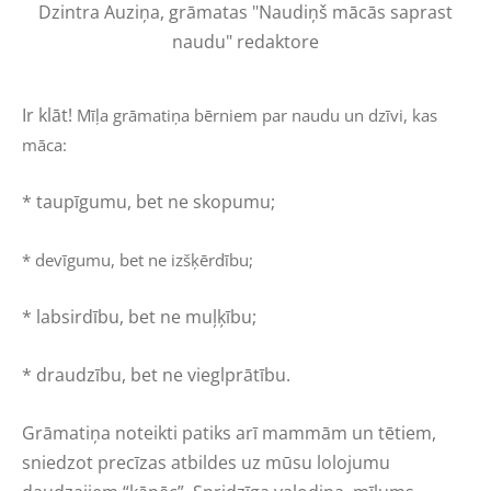
Dzintra Auziņa, grāmatas "Naudiņš mācās saprast
naudu" redaktore
Ir klāt!
Mīļa grāmatiņa bērniem par naudu un dzīvi, kas
māca:
* taupīgumu, bet ne skopumu;
* devīgumu, bet ne izšķērdību;
* labsirdību, bet ne muļķību;
* draudzību, bet ne vieglprātību.
Grāmatiņa noteikti patiks arī mammām un tētiem,
sniedzot precīzas atbildes uz mūsu lolojumu