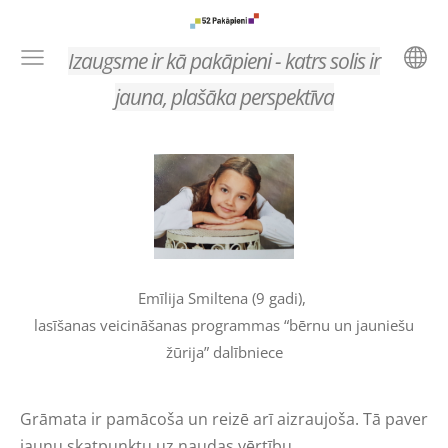
Izaugsme ir kā pakāpieni - katrs solis ir
jauna, plašāka perspektīva
Emīlija Smiltena (9 gadi),
lasīšanas veicināšanas programmas “bērnu un jauniešu
žūrija” dalībniece
Grāmata ir pamācoša un reizē arī aizraujoša. Tā paver
jaunu skatpunktu uz naudas vērtību.