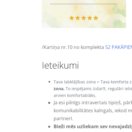
/Kartiņa nr.10 no komplekta
52 PAKĀPIE
Ieteikumi
Tava labklājības zona = Tava komforta 
zona.
To iespējams izdarīt, regulāri ieli
arvien komfortablāks.
Ja esi pilnīgs intravertais tipiņš, p
komunikabilitātes kalngals, iekod mē
partnerī.
Bieži mēs uzliekam sev nevajadzī