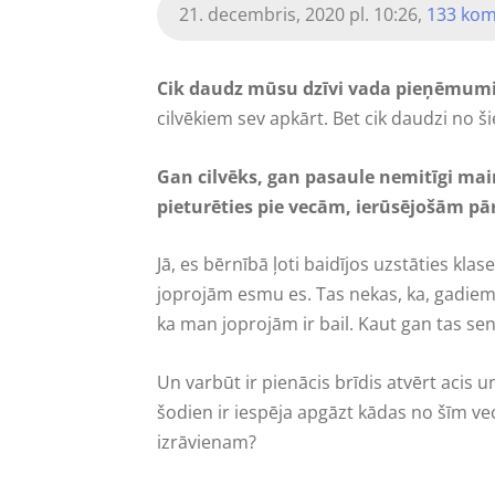
21. decembris, 2020 pl. 10:26,
133 kom
Cik daudz mūsu dzīvi vada pieņēmum
cilvēkiem sev apkārt. Bet cik daudzi no
Gan cilvēks, gan pasaule nemitīgi mai
pieturēties pie vecām, ierūsējošām pā
Jā, es bērnībā ļoti baidījos uzstāties kla
joprojām esmu es. Tas nekas, ka, gadiem ej
ka man joprojām ir bail. Kaut gan tas sen 
Un varbūt ir pienācis brīdis atvērt acis 
šodien ir iespēja apgāzt kādas no šīm v
izrāvienam?