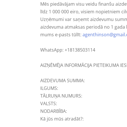
Mēs piedāvājam visu veidu finanšu aizde
līdz 1 000 000 eiro, visiem nopietniem c
Uzņēmumi var saņemt aizdevumu summu lī
aizdevuma atmaksas periodā no 1 gada l
mums e-pasts tūlīt:
agenthinson@gmail
WhatsApp: +18138503114
AIZŅĒMĒJA INFORMĀCIJA PIETEIKUMA IES
AIZDEVUMA SUMMA:
ILGUMS:
TĀLRUŅA NUMURS:
VALSTS:
NODARBĪBA:
Kā jūs mūs atradāt?: