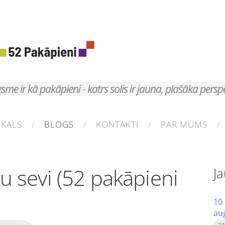
sme ir kā pakāpieni - katrs solis ir jauna, plašāka persp
IKALS
BLOGS
KONTAKTI
PAR MUMS
nu sevi (52 pakāpieni
Ja
10 
au