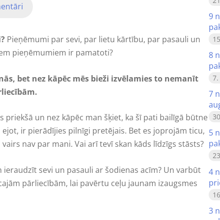
21
entāri
9 n
pa
i?
Pieņēmumi par sevi, par lietu kārtību, par pasauli un
15
 šiem pieņēmumiem ir pamatoti?
8 n
pa
nās, bet nez kāpēc mēs bieži izvēlamies to nemanīt
7.
rliecībām.
7 
au
30
ses priekšā un nez kāpēc man šķiet, ka šī pati bailīgā būtne
ot, ir pierādījies pilnīgi pretējais. Bet es joprojām ticu,
5 n
pa
vairs nav par mani. Vai arī tevī skan kāds līdzīgs stāsts?
23
un ieraudzīt sevi un pasauli ar šodienas acīm? Un varbūt
4 
pr
ecajām pārliecībām, lai pavērtu ceļu jaunam izaugsmes
16
3 