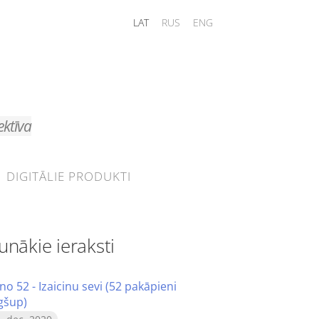
LAT
RUS
ENG
ektīva
DIGITĀLIE PRODUKTI
unākie ieraksti
no 52 - Izaicinu sevi (52 pakāpieni
gšup)