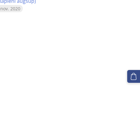
kāpieni augšup)
 nov. 2020