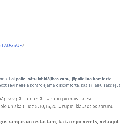
NI AUGŠUP
/
zona.
Lai palielinātu labklājības zonu, jāpalielina komforta
ekot sevi nelielā kontrolējamā diskomfortā, kas ar laiku sāks kļūt
ārkāp sev pāri un uzsāc sarunu pirmais. Ja esi
lē un skaiti līdz 5,10,15,20…, rūpīgi klausoties sarunu
gus rāmjus un iestāstām, ka tā ir pieņemts, neļaujot