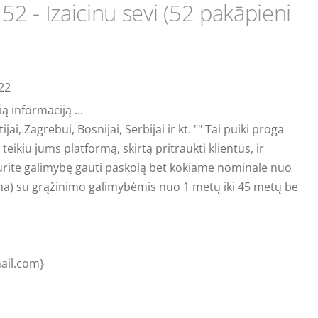
 52 - Izaicinu sevi (52 pakāpieni
:22
ą informaciją ...
i, Zagrebui, Bosnijai, Serbijai ir kt. "" Tai puiki proga
 teikiu jums platformą, skirtą pritraukti klientus, ir
 turite galimybę gauti paskolą bet kokiame nominale nuo
 Kuna) su grąžinimo galimybėmis nuo 1 metų iki 45 metų be
ail.com
}