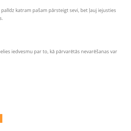
palīdz katram pašam pārsteigt sevi, bet ļauj iejusties
os.
elies iedvesmu par to, kā pārvarētās nevarēšanas var