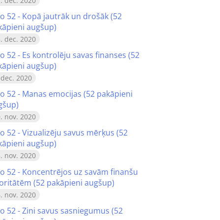
. dec. 2020
o 52 - Kopā jautrāk un drošāk (52
kāpieni augšup)
. dec. 2020
o 52 - Es kontrolēju savas finanses (52
kāpieni augšup)
 dec. 2020
no 52 - Manas emocijas (52 pakāpieni
gšup)
. nov. 2020
o 52 - Vizualizēju savus mērķus (52
kāpieni augšup)
. nov. 2020
no 52 - Koncentrējos uz savām finanšu
ioritātēm (52 pakāpieni augšup)
. nov. 2020
no 52 - Zini savus sasniegumus (52