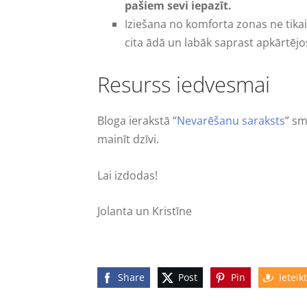
pašiem sevi iepazīt.
Iziešana no komforta zonas ne tikai 
cita ādā un labāk saprast apkārtēj
Resurss iedvesmai
Bloga ierakstā “
Nevarēšanu saraksts
” sm
mainīt dzīvi.
Lai izdodas!
Jolanta un Kristīne
Share
Post
Pin
Ieteikt