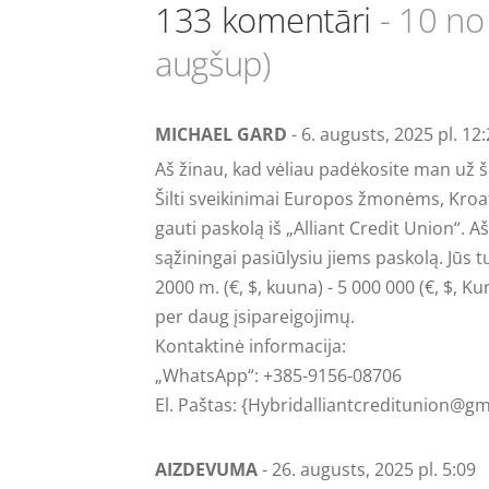
133 komentāri
- 10 no
augšup)
MICHAEL GARD
- 6. augusts, 2025 pl. 12
Aš žinau, kad vėliau padėkosite man už ši
Šilti sveikinimai Europos žmonėms, Kroatija
gauti paskolą iš „Alliant Credit Union“. Aš
sąžiningai pasiūlysiu jiems paskolą. Jūs
2000 m. (€, $, kuuna) - 5 000 000 (€, $,
per daug įsipareigojimų.
Kontaktinė informacija:
„WhatsApp“: +385-9156-08706
El. Paštas: {
Hybridalliantcreditunion@gm
AIZDEVUMA
- 26. augusts, 2025 pl. 5:09