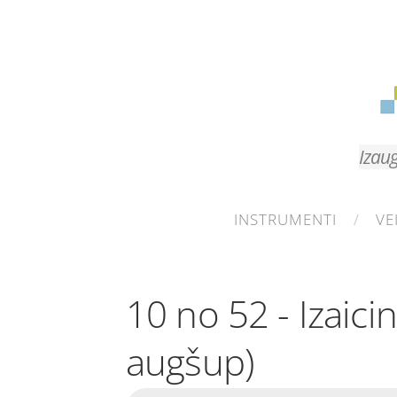
Izaug
INSTRUMENTI
VE
10 no 52 - Izaici
augšup)