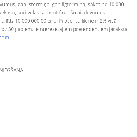
vumus, gan īstermiņa, gan ilgtermiņa, sākot no 10 000
ilvēkiem, kuri vēlas saņemt finanšu aizdevumus.
dz 10 000 000,00 eiro. Procentu likme ir 2% visā
īdz 30 gadiem. Ieinteresētajiem pretendentiem jāraksta
.com
NIEGŠANAI: