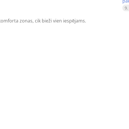
pa
9.
 komforta zonas, cik bieži vien iespējams.